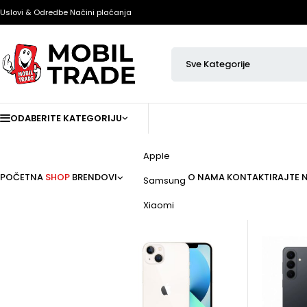
Uslovi & Odredbe
Načini plaćanja
ODABERITE KATEGORIJU
Apple
POČETNA
SHOP
BRENDOVI
O NAMA
KONTAKTIRAJTE 
Samsung
Xiaomi