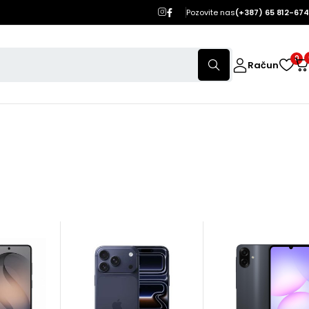
Pozovite nas
(+387) 65 812-674
0
Račun