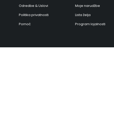
Odredbe & Uslovi
Moje narudžbe
Politika privatnosti
Lista želja
Pomoć
Program lojalnosti