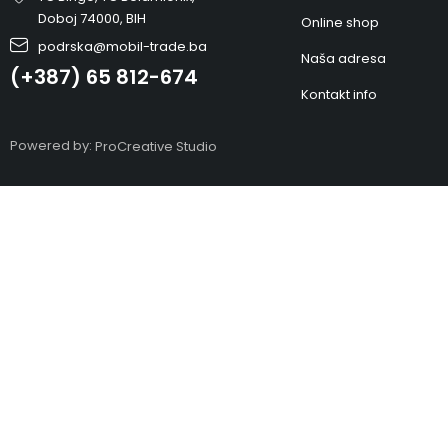
Doboj 74000, BIH
Online shop
podrska@mobil-trade.ba
Naša adresa
(+387) 65 812-674
Kontakt info
Powered by:
ProCreative Studio