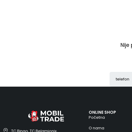
Nije
ONLINE SHOP
Početna
O nama
TC Bingo, TC Belamionix,