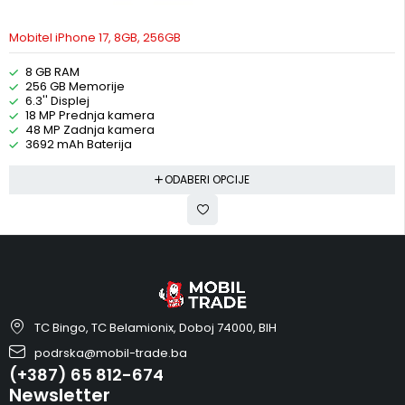
Mobitel iPhone 17, 8GB, 256GB
8 GB RAM
256 GB Memorije
6.3'' Displej
18 MP Prednja kamera
48 MP Zadnja kamera
3692 mAh Baterija
ODABERI OPCIJE
TC Bingo, TC Belamionix, Doboj 74000, BIH
podrska@mobil-trade.ba
(+387) 65 812-674
Newsletter