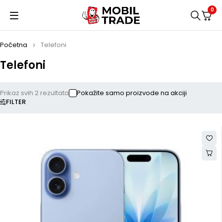
0
Početna
Telefoni
Telefoni
Prikaz svih 2 rezultata
Pokažite samo proizvode na akciji
FILTER