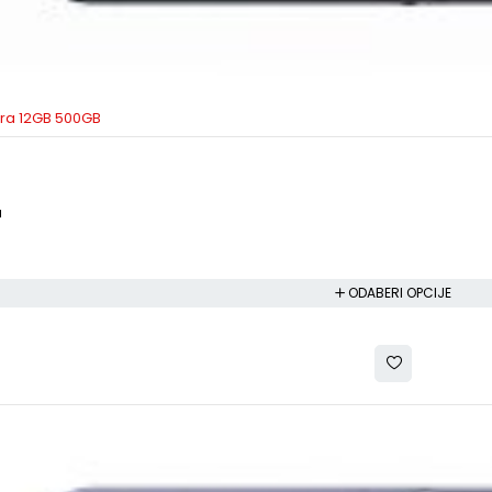
tra 12GB 500GB
a
a
ODABERI OPCIJE