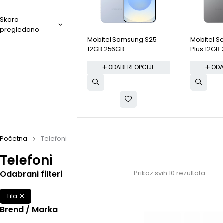
Skoro
pregledano
Mobitel Samsung S25
Mobitel 
12GB 256GB
Plus 12GB
ODABERI OPCIJE
ODA
Početna
Telefoni
Telefoni
Odabrani filteri
Prikaz svih 10 rezultata
Lila
Brend / Marka