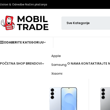
Uslovi & Odredbe
Načini plaćanja
ODABERITE KATEGORIJU
Apple
POČETNA
SHOP
BRENDOVI
O NAMA
KONTAKTIRAJTE 
Samsung
Xiaomi