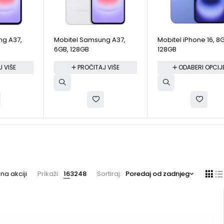
ng A37,
Mobitel Samsung A37,
Mobitel iPhone 16, 8
6GB, 128GB
128GB
 VIŠE
PROČITAJ VIŠE
ODABERI OPCIJ
na akciji
Prikaži:
16
32
48
Sortiraj
Poredaj od zadnjeg