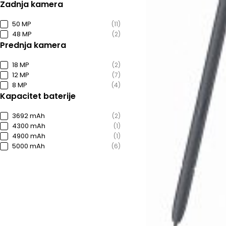
Zadnja kamera
50 MP
(11)
48 MP
(2)
Prednja kamera
18 MP
(2)
12 MP
(7)
8 MP
(4)
Kapacitet baterije
3692 mAh
(2)
4300 mAh
(1)
4900 mAh
(1)
5000 mAh
(6)