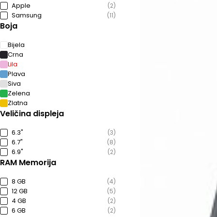
Apple
(2)
Samsung
(11)
Boja
Bijela
Crna
Lila
Plava
Siva
Zelena
Zlatna
Veličina displeja
6.3"
(3)
6.7"
(8)
6.9"
(2)
RAM Memorija
8 GB
(4)
12 GB
(5)
4 GB
(2)
6 GB
(2)