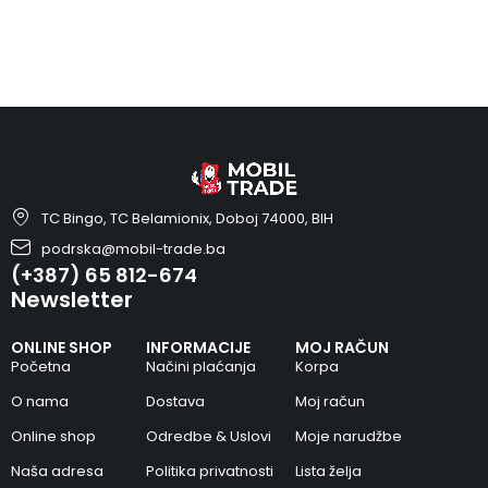
TC Bingo, TC Belamionix, Doboj 74000, BIH
podrska@mobil-trade.ba
(+387) 65 812-674
Newsletter
ONLINE SHOP
INFORMACIJE
MOJ RAČUN
Početna
Načini plaćanja
Korpa
O nama
Dostava
Moj račun
Online shop
Odredbe & Uslovi
Moje narudžbe
Naša adresa
Politika privatnosti
Lista želja