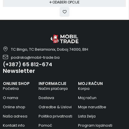
ODABERI OPCIJE
TC Bingo, TC Belamionix, Doboj 74000, BIH
podrska@mobil-trade.ba
(+387) 65 812-674
Newsletter
ONLINE SHOP
INFORMACIJE
MOJ RAČUN
Početna
Načini plaćanja
Korpa
O nama
Dostava
Moj račun
Online shop
Odredbe & Uslovi
Moje narudžbe
Naša adresa
Politika privatnosti
Lista želja
Kontakt info
Pomoć
Program lojalnosti