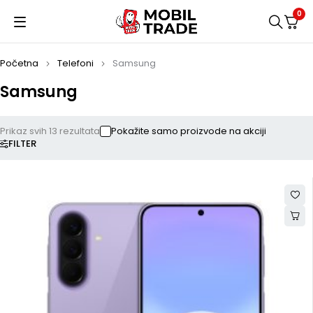
0
Početna
Telefoni
Samsung
Samsung
Prikaz svih 13 rezultata
Pokažite samo proizvode na akciji
FILTER