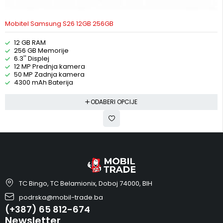
Mobitel Samsung S26 12GB 256GB
12 GB RAM
256 GB Memorije
6.3'' Displej
12 MP Prednja kamera
50 MP Zadnja kamera
4300 mAh Baterija
ODABERI OPCIJE
TC Bingo, TC Belamionix, Doboj 74000, BIH
podrska@mobil-trade.ba
(+387) 65 812-674
Newsletter