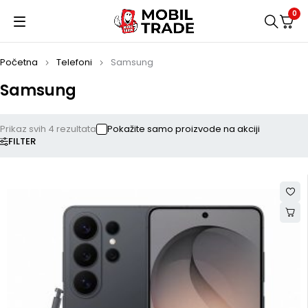
0
Početna
Telefoni
Samsung
Samsung
Prikaz svih 4 rezultata
Pokažite samo proizvode na akciji
FILTER