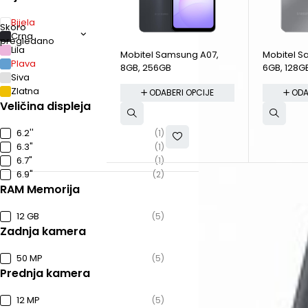
Bijela
Skoro
Crna
pregledano
Lila
Mobitel Samsung A07,
Mobitel S
Plava
8GB, 256GB
6GB, 128G
Siva
Zlatna
ODABERI OPCIJE
ODA
Veličina displeja
6.2''
(1)
6.3"
(1)
6.7"
(1)
6.9"
(2)
RAM Memorija
12 GB
(5)
Zadnja kamera
50 MP
(5)
Prednja kamera
12 MP
(5)