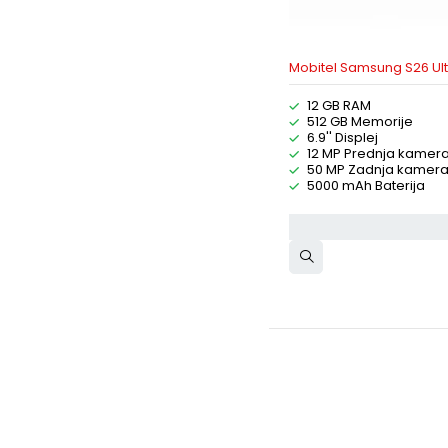
Mobitel Samsung S26 Ul
12 GB RAM
512 GB Memorije
6.9'' Displej
12 MP Prednja kamer
50 MP Zadnja kamer
5000 mAh Baterija