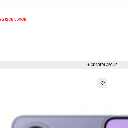
tra 12GB 500GB
a
a
ODABERI OPCIJE