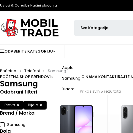
Uslovi & Odredbe
Načini plaćanja
ODABERITE KATEGORIJU
Apple
Početna
Telefoni
Samsung
POČETNA
SHOP
BRENDOVI
O NAMA
KONTAKTIRAJTE 
Samsung
Samsung
Xiaomi
Odabrani filteri
Prikaz svih 5 rezultata
Plava
Bijela
Brend / Marka
Samsung
(5)
Boja