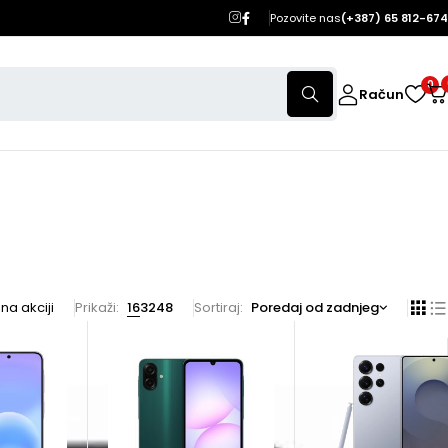
Pozovite nas
(+387) 65 812-674
0
Račun
na akciji
Prikaži:
16
32
48
Sortiraj
Poredaj od zadnjeg