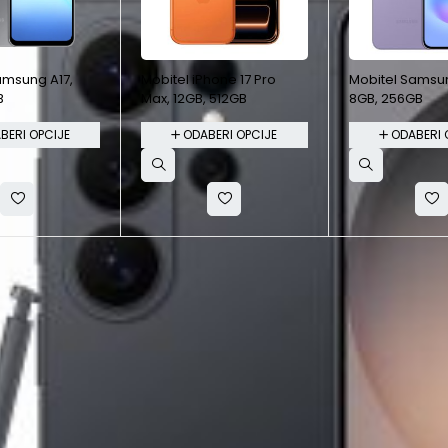
amsung A17,
Mobitel iPhone 17 Pro
Mobitel Samsu
B
Max, 12GB, 512GB
8GB, 256GB
BERI OPCIJE
ODABERI OPCIJE
ODABERI 