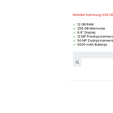
Mobitel Samsung S26 Ul
12 GB RAM
256 GB Memorije
6.9'' Displej
12 MP Prednja kamer
50 MP Zadnja kamer
5000 mAh Baterija