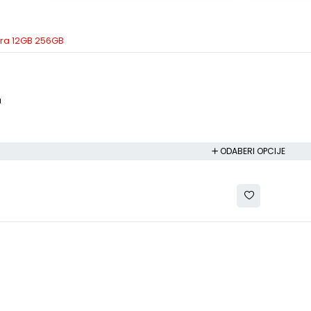
tra 12GB 256GB
a
a
ODABERI OPCIJE