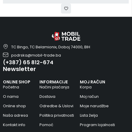
TC Bingo, TC Belamionix, Doboj 74000, BIH
podrska@mobil-trade.ba
(+387) 65 812-674
Newsletter
ONLINE SHOP
INFORMACIJE
MOJ RAČUN
Početna
Načini plaćanja
Korpa
O nama
Dostava
Moj račun
Online shop
Odredbe & Uslovi
Moje narudžbe
Naša adresa
Politika privatnosti
Lista želja
Kontakt info
Pomoć
Program lojalnosti