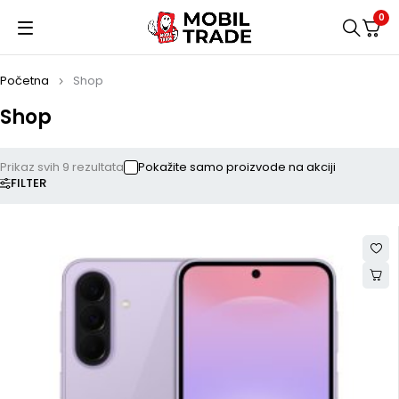
0
Početna
Shop
Shop
Prikaz svih 9 rezultata
Pokažite samo proizvode na akciji
FILTER