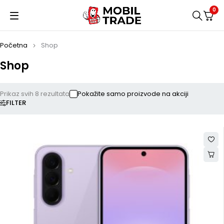
0
Početna
Shop
Shop
Prikaz svih 8 rezultata
Pokažite samo proizvode na akciji
FILTER