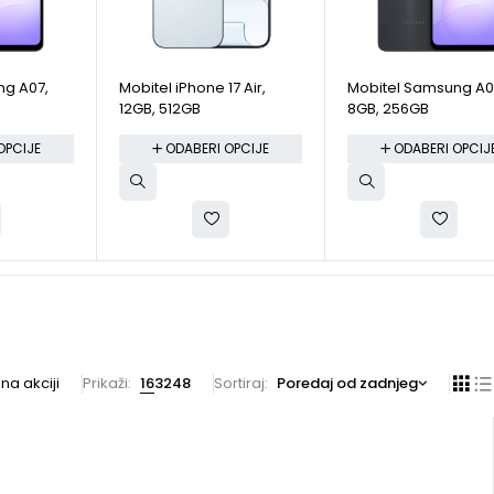
ng A07,
Mobitel iPhone 17 Air,
Mobitel Samsung A0
12GB, 512GB
8GB, 256GB
OPCIJE
ODABERI OPCIJE
ODABERI OPCIJ
na akciji
Prikaži:
16
32
48
Sortiraj
Poredaj od zadnjeg