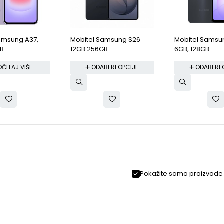
amsung A37,
Mobitel Samsung S26
Mobitel Samsu
GB
12GB 256GB
6GB, 128GB
OČITAJ VIŠE
ODABERI OPCIJE
ODABERI 
Pokažite samo proizvode 