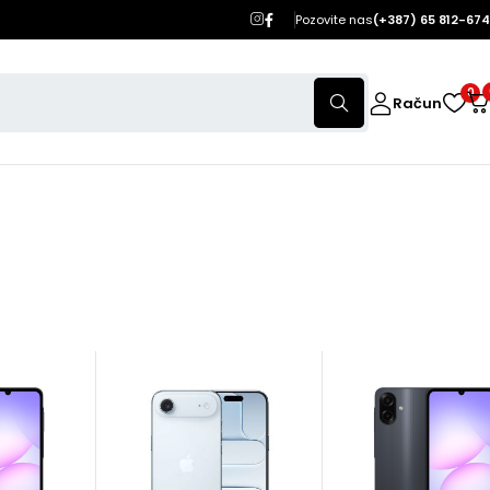
Pozovite nas
(+387) 65 812-674
0
Račun