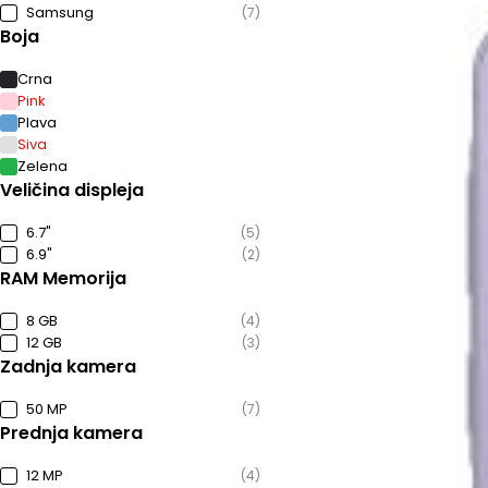
Samsung
(7)
Boja
Crna
Pink
Plava
Siva
Zelena
Veličina displeja
6.7"
(5)
6.9"
(2)
RAM Memorija
8 GB
(4)
12 GB
(3)
Zadnja kamera
50 MP
(7)
Prednja kamera
12 MP
(4)