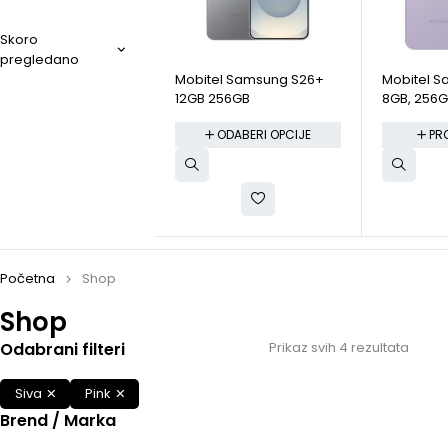
Skoro
pregledano
Mobitel Samsung S26+
Mobitel S
12GB 256GB
8GB, 256
ODABERI OPCIJE
PR
Početna
Shop
Shop
Odabrani filteri
Prikaz svih 4 rezultata
Siva
Pink
Brend / Marka