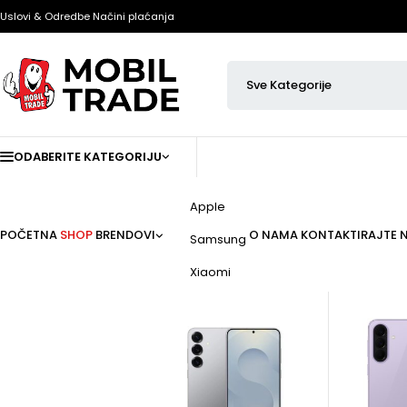
Uslovi & Odredbe
Načini plaćanja
ODABERITE KATEGORIJU
Apple
POČETNA
SHOP
BRENDOVI
O NAMA
KONTAKTIRAJTE 
Samsung
Xiaomi