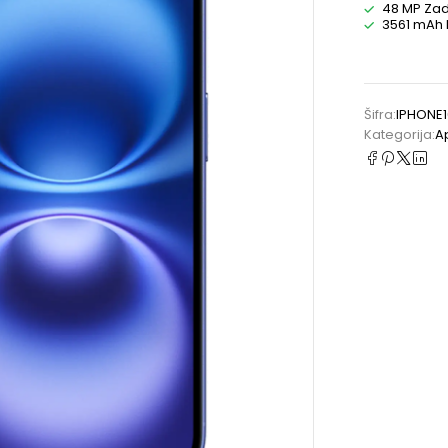
48 MP Za
3561 mAh 
Šifra:
IPHONE1
Kategorija:
A