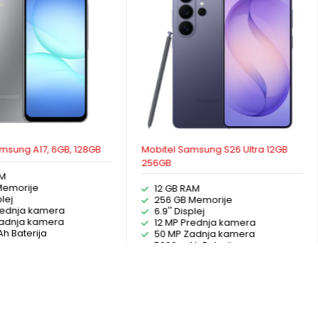
msung A17, 6GB, 128GB
Mobitel Samsung S26 Ultra 12GB
256GB
AM
Memorije
12 GB RAM
plej
256 GB Memorije
rednja kamera
6.9'' Displej
Zadnja kamera
12 MP Prednja kamera
h Baterija
50 MP Zadnja kamera
5000 mAh Baterija
ODABERI OPCIJE
ODABERI OPCIJE