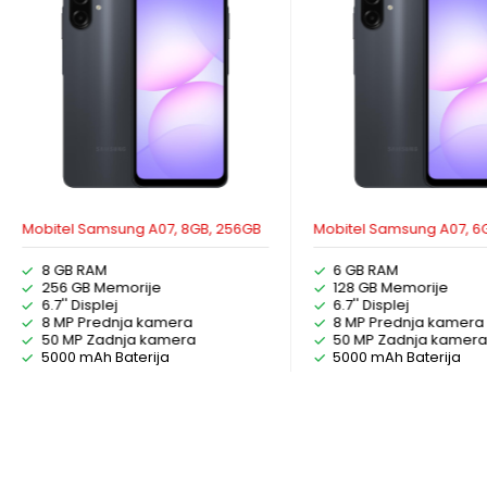
Mobitel Samsung A07, 8GB, 256GB
Mobitel Samsung A07, 6
8 GB RAM
6 GB RAM
256 GB Memorije
128 GB Memorije
6.7'' Displej
6.7'' Displej
8 MP Prednja kamera
8 MP Prednja kamera
50 MP Zadnja kamera
50 MP Zadnja kamer
5000 mAh Baterija
5000 mAh Baterija
ODABERI OPCIJE
ODABERI OPCI