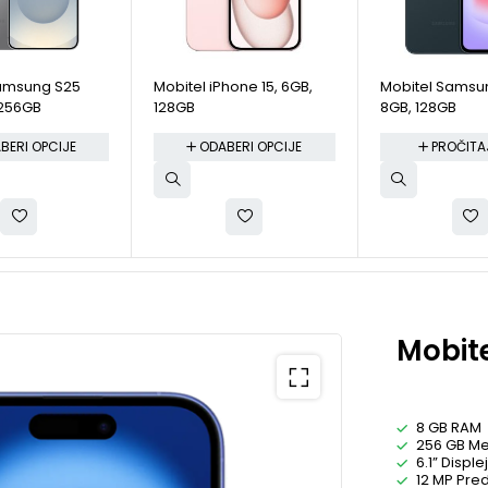
Samsung S25
Mobitel iPhone 15, 6GB,
Mobitel Samsu
 256GB
128GB
8GB, 128GB
BERI OPCIJE
ODABERI OPCIJE
PROČITAJ
Mobite
8 GB RAM
256 GB Me
6.1” Displej
12 MP Pre