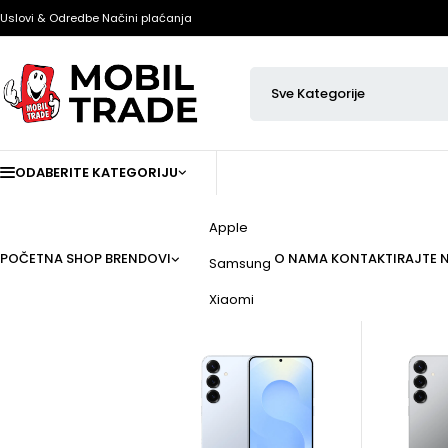
Uslovi & Odredbe
Načini plaćanja
ODABERITE KATEGORIJU
Apple
POČETNA
SHOP
BRENDOVI
O NAMA
KONTAKTIRAJTE 
Samsung
Xiaomi