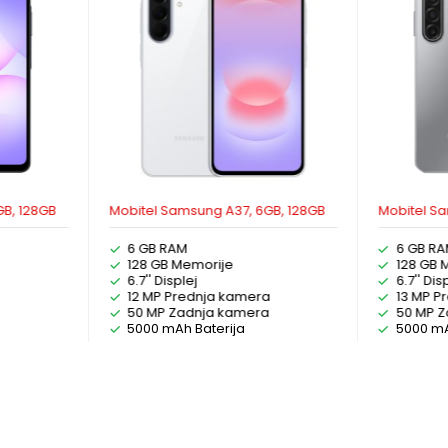
GB, 128GB
Mobitel Samsung A37, 6GB, 128GB
Mobitel Sa
6 GB RAM
6 GB R
128 GB Memorije
128 GB 
6.7'' Displej
6.7'' Dis
12 MP Prednja kamera
13 MP P
a
50 MP Zadnja kamera
50 MP 
5000 mAh Baterija
5000 mA
JE
PROČITAJ VIŠE