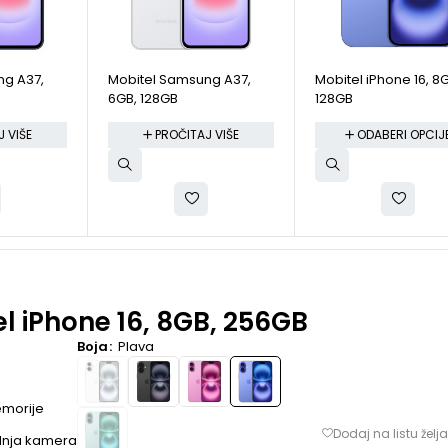
ng A37,
Mobitel Samsung A37,
Mobitel iPhone 16, 8
6GB, 128GB
128GB
 VIŠE
PROČITAJ VIŠE
ODABERI OPCIJ
l iPhone 16, 8GB, 256GB
Boja
Plava
morije
dnja kamera