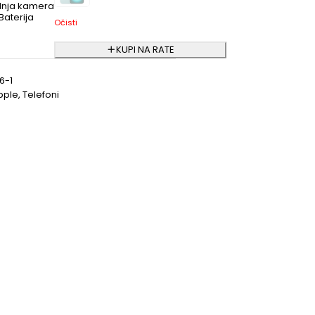
dnja kamera
Baterija
Očisti
KUPI NA RATE
6-1
pple
,
Telefoni