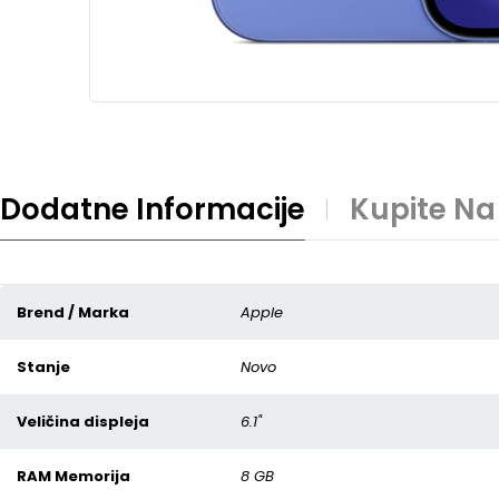
Dodatne Informacije
Kupite Na
Brend / Marka
Apple
Stanje
Novo
Veličina displeja
6.1"
RAM Memorija
8 GB