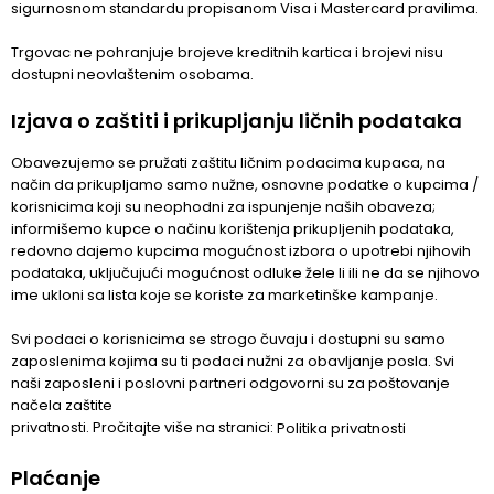
sigurnosnom standardu propisanom Visa i Mastercard pravilima.
Trgovac ne pohranjuje brojeve kreditnih kartica i brojevi nisu
dostupni neovlaštenim osobama.
Izjava o zaštiti i prikupljanju ličnih podataka
Obavezujemo se pružati zaštitu ličnim podacima kupaca, na
način da prikupljamo samo nužne, osnovne podatke o kupcima /
korisnicima koji su neophodni za ispunjenje naših obaveza;
informišemo kupce o načinu korištenja prikupljenih podataka,
redovno dajemo kupcima mogućnost izbora o upotrebi njihovih
podataka, uključujući mogućnost odluke žele li ili ne da se njihovo
ime ukloni sa lista koje se koriste za marketinške kampanje.
Svi podaci o korisnicima se strogo čuvaju i dostupni su samo
zaposlenima kojima su ti podaci nužni za obavljanje posla. Svi
naši zaposleni i poslovni partneri odgovorni su za poštovanje
načela zaštite
privatnosti. Pročitajte više na stranici:
Politika privatnosti
Plaćanje