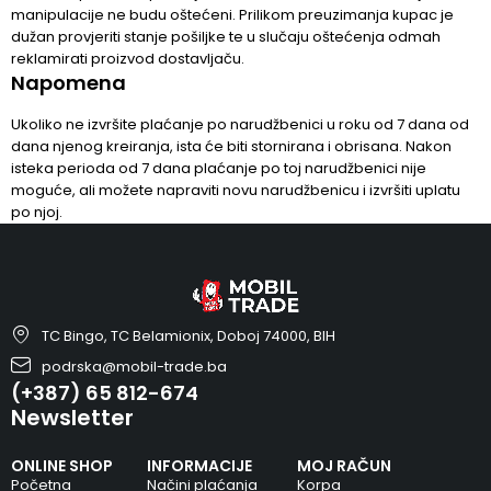
manipulacije ne budu oštećeni. Prilikom preuzimanja kupac je
dužan provjeriti stanje pošiljke te u slučaju oštećenja odmah
reklamirati proizvod dostavljaču.
Napomena
Ukoliko ne izvršite plaćanje po narudžbenici u roku od 7 dana od
dana njenog kreiranja, ista će biti stornirana i obrisana. Nakon
isteka perioda od 7 dana plaćanje po toj narudžbenici nije
moguće, ali možete napraviti novu narudžbenicu i izvršiti uplatu
po njoj.
TC Bingo, TC Belamionix, Doboj 74000, BIH
podrska@mobil-trade.ba
(+387) 65 812-674
Newsletter
ONLINE SHOP
INFORMACIJE
MOJ RAČUN
Početna
Načini plaćanja
Korpa