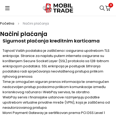
0
Početna
Načini plaćanja
Načini plaćanja
Sigurnost plaćanja kreditnim karticama
Tajnost Vaših podataka je zaštićena i osigurana upotrebom TLS
enkripcije. Stranice za naplatu putem interneta osigurane su
korištenjem Secure Socket Layer (SSL) protokola sa 128-bitnom
enkripcijom podataka. SSL enkripcija je postupak šifriranja
podataka radi sprječavanja neovlaštenog pristupa prilikom
njihovog prenosa.
Time je omogućen siguran prenos informacija te onemogućen
nedozvoljen pristup podacima prilikom komunikacije između
korisnikovog računara i WebPay servisa, te obratno.
WebPay servis i finansijske ustanove razmjenjuju podatke
upotrebom virtualne privatne mreže (VPN), koja je zaštićena od
neautorizovanog pristupa.
Monri Payment Gateway je sertifikovan prema PCI DSS Level 1