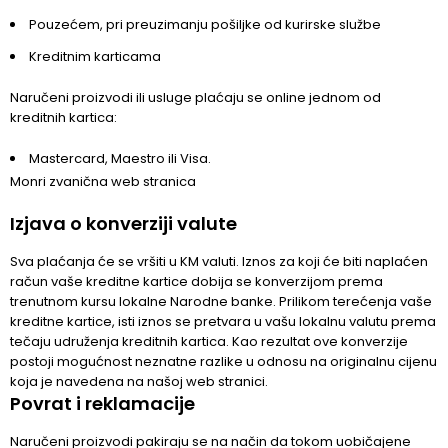
Pouzećem, pri preuzimanju pošiljke od kurirske službe
Kreditnim karticama
Naručeni proizvodi ili usluge plaćaju se online jednom od
kreditnih kartica:
Mastercard, Maestro ili Visa.
Monri zvanična web stranica
Izjava o konverziji valute
Sva plaćanja će se vršiti u KM valuti. Iznos za koji će biti naplaćen
račun vaše kreditne kartice dobija se konverzijom prema
trenutnom kursu lokalne Narodne banke. Prilikom terećenja vaše
kreditne kartice, isti iznos se pretvara u vašu lokalnu valutu prema
tečaju udruženja kreditnih kartica. Kao rezultat ove konverzije
postoji mogućnost neznatne razlike u odnosu na originalnu cijenu
koja je navedena na našoj web stranici.
Povrat i reklamacije
Naručeni proizvodi pakiraju se na način da tokom uobičajene