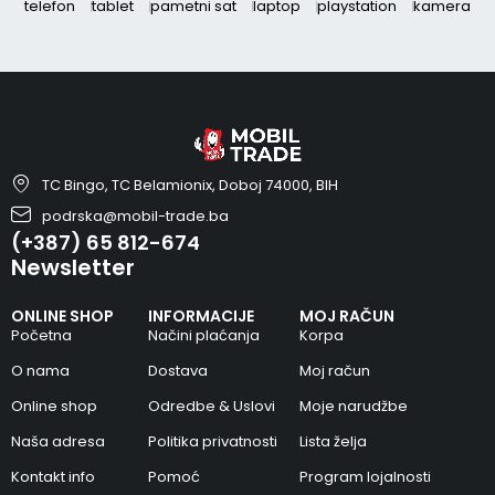
telefon
tablet
pametni sat
laptop
playstation
kamera
TC Bingo, TC Belamionix, Doboj 74000, BIH
podrska@mobil-trade.ba
(+387) 65 812-674
Newsletter
ONLINE SHOP
INFORMACIJE
MOJ RAČUN
Početna
Načini plaćanja
Korpa
O nama
Dostava
Moj račun
Online shop
Odredbe & Uslovi
Moje narudžbe
Naša adresa
Politika privatnosti
Lista želja
Kontakt info
Pomoć
Program lojalnosti