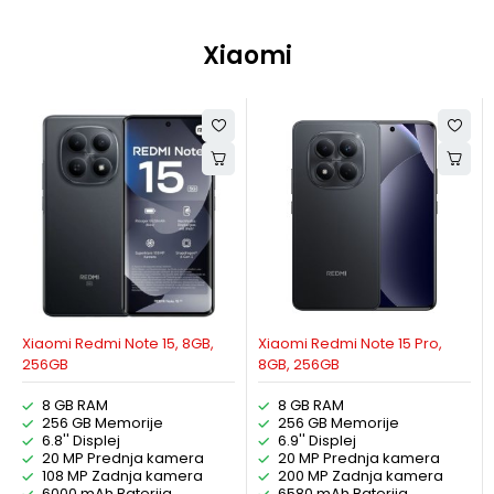
Xiaomi
Xiaomi Redmi Note 15, 8GB,
Xiaomi Redmi Note 15 Pro,
256GB
8GB, 256GB
8 GB RAM
8 GB RAM
256 GB Memorije
256 GB Memorije
6.8'' Displej
6.9'' Displej
20 MP Prednja kamera
20 MP Prednja kamera
108 MP Zadnja kamera
200 MP Zadnja kamera
6000 mAh Baterija
6580 mAh Baterija