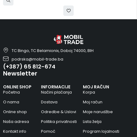
TC Bingo, TC Belamionix, Doboj 74000, BIH
podrska@mobil-trade.ba
(+387) 65 812-674
Newsletter
ONLINE SHOP
INFORMACIJE
MOJ RAČUN
Početna
Načini plaćanja
Korpa
O nama
Dostava
Moj račun
Online shop
Odredbe & Uslovi
Moje narudžbe
Naša adresa
Politika privatnosti
Lista želja
Kontakt info
Pomoć
Program lojalnosti