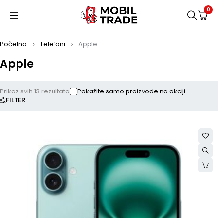
0
Početna
Telefoni
Apple
Apple
Prikaz svih 13 rezultata
Pokažite samo proizvode na akciji
FILTER