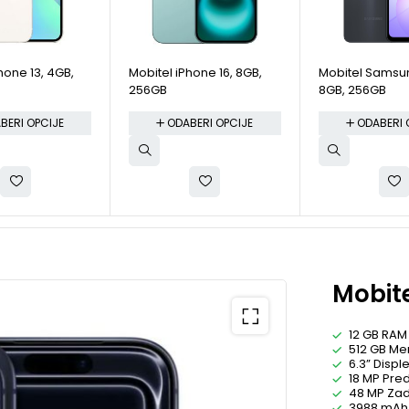
hone 13, 4GB,
Mobitel iPhone 16, 8GB,
Mobitel Samsu
256GB
8GB, 256GB
BERI OPCIJE
ODABERI OPCIJE
ODABERI 
Mobite
12 GB RAM
512 GB Me
6.3” Disple
18 MP Pre
48 MP Za
3988 mAh 