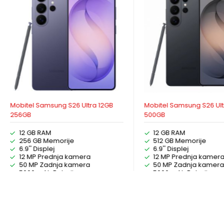
Mobitel Samsung S26 Ultra 12GB
Mobitel Samsung S26 Ult
256GB
500GB
12 GB RAM
12 GB RAM
256 GB Memorije
512 GB Memorije
6.9'' Displej
6.9'' Displej
12 MP Prednja kamera
12 MP Prednja kamer
50 MP Zadnja kamera
50 MP Zadnja kamer
5000 mAh Baterija
5000 mAh Baterija
ODABERI OPCIJE
ODABERI OPCI