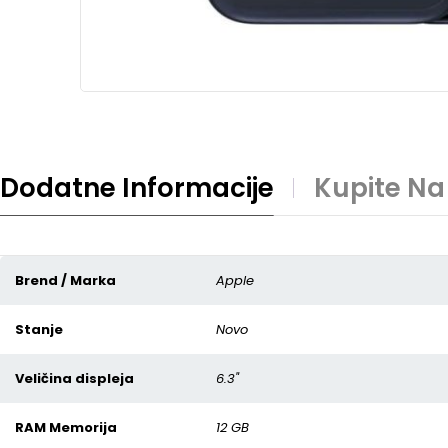
Dodatne Informacije
Kupite Na
Brend / Marka
Apple
Stanje
Novo
Veličina displeja
6.3"
RAM Memorija
12 GB