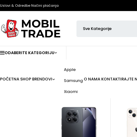
Uslovi & Odredbe
Načini plaćanja
ODABERITE KATEGORIJU
Apple
POČETNA
SHOP
BRENDOVI
O NAMA
KONTAKTIRAJTE 
Samsung
Xiaomi