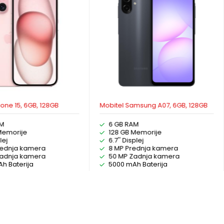
hone 15, 6GB, 128GB
Mobitel Samsung A07, 6GB, 128GB
AM
6 GB RAM
Memorije
128 GB Memorije
lej
6.7'' Displej
rednja kamera
8 MP Prednja kamera
Zadnja kamera
50 MP Zadnja kamera
h Baterija
5000 mAh Baterija
ODABERI OPCIJE
ODABERI OPCIJE