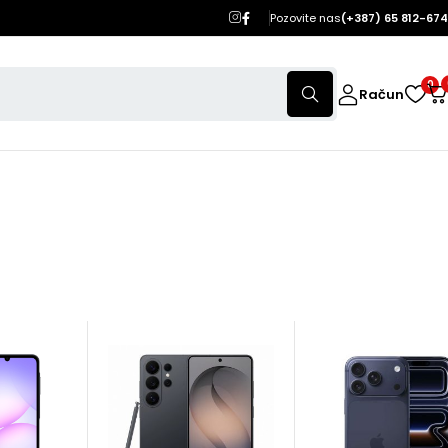
Pozovite nas
(+387) 65 812-674
0
Račun