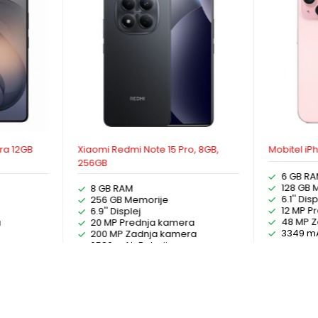
ra 12GB
Xiaomi Redmi Note 15 Pro, 8GB,
Mobitel iP
256GB
6 GB R
128 GB 
8 GB RAM
6.1'' Disp
256 GB Memorije
12 MP P
6.9'' Displej
48 MP 
a
20 MP Prednja kamera
3349 mA
a
200 MP Zadnja kamera
6580 mAh Baterija
JE
ODABERI OPCIJE