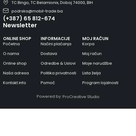
TC Bingo, TC Belamionix, Doboj 74000, BIH
podrska@mobil-trade.ba
(+387) 65 812-674
Newsletter
ONLINE SHOP
INFORMACIJE
MOJ RAČUN
Početna
Načini plaćanja
Korpa
O nama
Dostava
Moj račun
Online shop
Odredbe & Uslovi
Moje narudžbe
Naša adresa
Politika privatnosti
Lista želja
Kontakt info
Pomoć
Program lojalnosti
Powered by:
ProCreative Studio