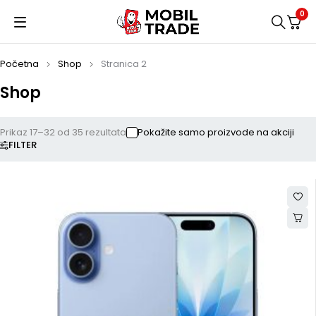
0
Početna
Shop
Stranica 2
Shop
Prikaz 17–32 od 35 rezultata
Pokažite samo proizvode na akciji
FILTER