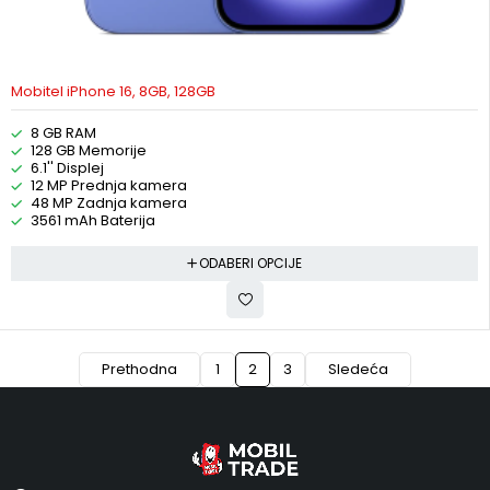
Mobitel iPhone 16, 8GB, 128GB
8 GB RAM
128 GB Memorije
6.1'' Displej
12 MP Prednja kamera
48 MP Zadnja kamera
3561 mAh Baterija
ODABERI OPCIJE
Prethodna
1
2
3
Sledeća