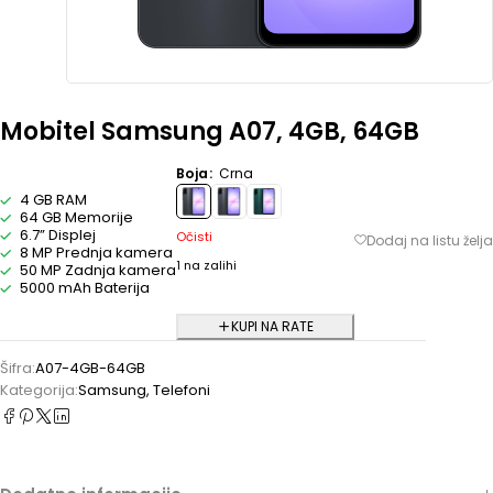
Mobitel Samsung A07, 4GB, 64GB
Boja
Crna
4 GB RAM
64 GB Memorije
6.7” Displej
Očisti
8 MP Prednja kamera
1 na zalihi
50 MP Zadnja kamera
5000 mAh Baterija
KUPI NA RATE
Šifra:
A07-4GB-64GB
Kategorija:
Samsung
,
Telefoni