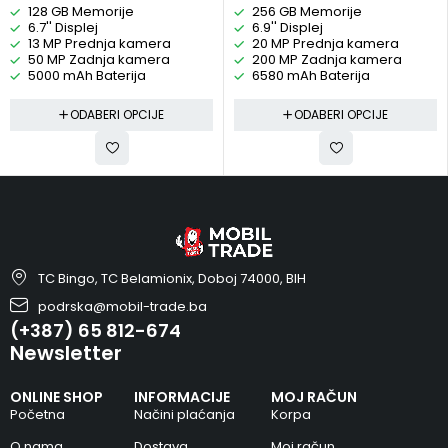
128 GB Memorije
256 GB Memorije
6.7'' Displej
6.9'' Displej
13 MP Prednja kamera
20 MP Prednja kamera
50 MP Zadnja kamera
200 MP Zadnja kamera
5000 mAh Baterija
6580 mAh Baterija
ODABERI OPCIJE
ODABERI OPCIJE
TC Bingo, TC Belamionix, Doboj 74000, BIH
podrska@mobil-trade.ba
(+387) 65 812-674
Newsletter
ONLINE SHOP
INFORMACIJE
MOJ RAČUN
Početna
Načini plaćanja
Korpa
O nama
Dostava
Moj račun